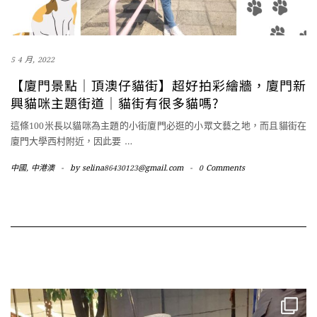
5 4 月, 2022
【廈門景點｜頂澳仔貓街】超好拍彩繪牆，廈門新
興貓咪主題街道｜貓街有很多貓嗎?
這條100米長以貓咪為主題的小街廈門必逛的小眾文藝之地，而且貓街在
廈門大學西村附近，因此要
…
中國
,
中港澳
-
by
selina86430123@gmail.com
-
0 Comments