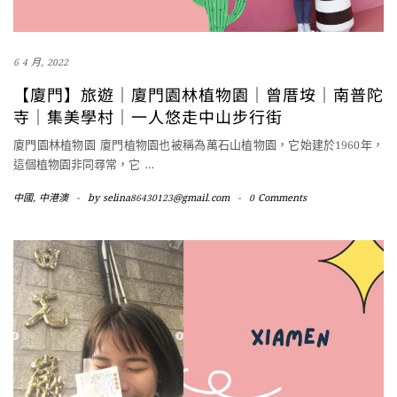
6 4 月, 2022
【廈門】旅遊│廈門園林植物園│曾厝垵│南普陀
寺│集美學村│一人悠走中山步行街
廈門園林植物園 廈門植物園也被稱為萬石山植物園，它始建於1960年，
這個植物園非同尋常，它
…
中國
,
中港澳
-
by
selina86430123@gmail.com
-
0 Comments