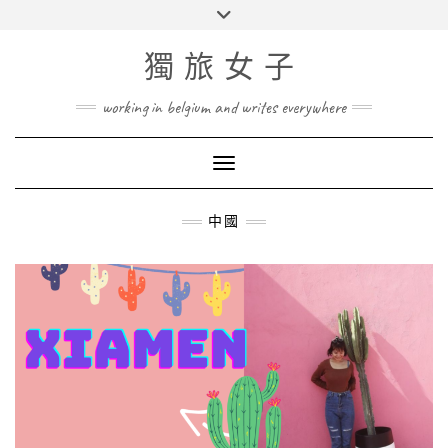
Skip
Toggle
to
header
content
獨旅女子
working in belgium and writes everywhere
Toggle Navigation
中國