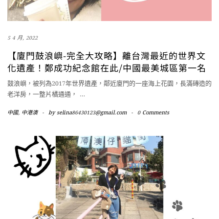
5 4 月, 2022
【廈門鼓浪嶼-完全大攻略】離台灣最近的世界文
化遺產！鄭成功紀念館在此/中國最美城區第一名
鼓浪嶼，被列為2017年世界遺產，鄰近廈門的一座海上花園，長滿磚造的
老洋房，一整片橘通通，
…
中國
,
中港澳
-
by
selina86430123@gmail.com
-
0 Comments