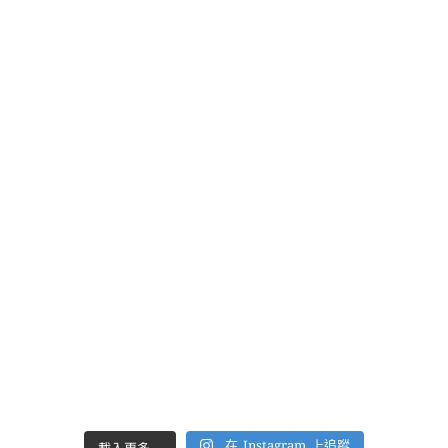
載入更多...
在 Instagram 上追蹤