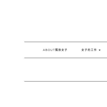
Skip
to
content
ABOUT獨旅女子
女子的工作