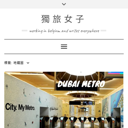
Skip
Toggle
to
header
content
獨旅女子
working in belgium and writes everywhere
Toggle Navigation
標籤:
地鐵圖