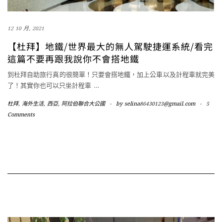
12 10 月, 2021
【杜拜】地鐵/世界最大的無人駕駛捷運系統/看完
這篇不要再跟我說你不會搭地鐵
到杜拜自助旅行真的很簡單！只要會搭地鐵，加上公車以及計程車就完美
了！其實你也可以只坐計程車
…
杜拜
,
海外生活
,
西亞
,
阿拉伯聯合大公國
-
by
selina86430123@gmail.com
-
5
Comments