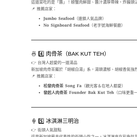
這道菜吃的是「醬」！螃蟹肉鮮甜、醬汁濃厚帶辣，炸饅頭
📌 推薦店家：
Jumbo Seafood
（連鎖人氣品牌）
No Signboard Seafood
（老字號海鮮餐廳）
🍜 4️⃣ 肉骨茶（BAK KUT TEH）
👉 台灣人超愛的一道湯品
新加坡肉骨茶屬於「胡椒白湯」系，湯頭濃郁、胡椒香氣強
📌 推薦店家：
松發肉骨茶 Song Fa
（觀光客＆在地人都愛）
發起人肉骨茶 Founder Bak Kut Teh
（口味更重
🍦 5️⃣ 冰淇淋三明治
👉 街頭人氣甜點