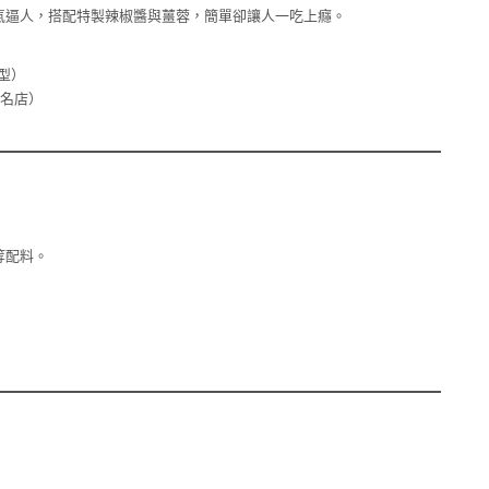
氣逼人，搭配特製辣椒醬與薑蓉，簡單卻讓人一吃上癮。
型）
名店）
等配料。