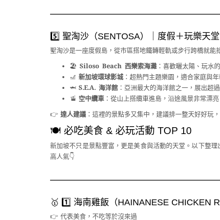
5️⃣ 聖淘沙（SENTOSA）｜度假＋玩樂天堂
聖淘沙是一座度假島，從市區搭地鐵轉輕軌或步行跨橋就能
🏖
Siloso Beach 西樂索海灘
：喜歡曬太陽、玩水
🎢
新加坡環球影城
：超熱門主題樂園，適合家庭與年
🦈
S.E.A. 海洋館
：亞洲最大的海洋館之一，展出超過 
🚡
空中纜車
：從山上搭纜車進島，沿途風景非常漂亮
👉
達人建議
：這裡的景點多又集中，建議排一整天好好玩，
🍽 必吃美食 & 必玩活動 TOP 10
新加坡不只是景點豐富，更是美食與活動的天堂。以下整理
高人氣👇
🥇 1️⃣ 海南雞飯（HAINANESE CHICKEN 
👉 代表美食，不吃等於沒來過