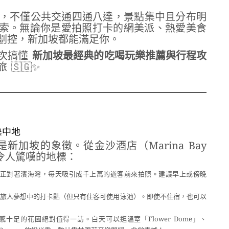
，不僅公共交通四通八達，景點集中且分布明
入探索。無論你是愛拍照打卡的網美派、熱愛美食
劃控，新加坡都能滿足你。
一次搞懂
新加坡最經典的吃喝玩樂推薦與行程攻
🇸🇬✨
集中地
加坡的象徵。從金沙酒店（Marina Bay
列令人驚嘆的地標：
正對著濱海灣，每天吸引成千上萬的遊客前來拍照。建議早上或傍晚
旅人夢想中的打卡點（但只有住客可使用泳池）。即使不住宿，也可以
感十足的花園絕對值得一訪。白天可以逛溫室「Flower Dome」、