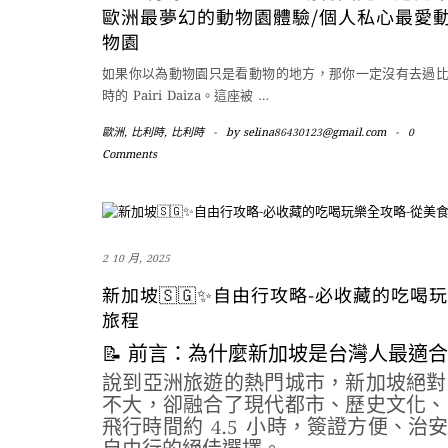
歐洲最夢幻的動物園體驗/個人私心最愛
物園
如果你以為動物園只是看動物的地方，那你一定沒有去過
時的 Pairi Daiza。這座被
…
歐洲
,
比利時
,
比利時
-
by
selina86430123@gmail.com
-
0
Comments
2 10 月, 2025
新加坡🇸🇬✨自由行攻略-必收藏的吃
旅程
📝 前言：為什麼新加坡是台灣人最適
說到亞洲旅遊的熱門城市，新加坡絕對
不大，卻融合了現代都市、歷史文化、
飛行時間約 4.5 小時，簽證方便、