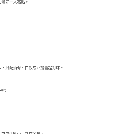
沾醬是一大亮點。
烈，搭配油條、白飯或豆瓣醬超對味。
一點）