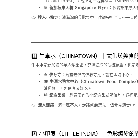
「Cloud Forest」，晚上則一定要來看「Super
🎡
新加坡摩天輪 Singapore Flyer
：夜晚搭乘摩天
👉
達人小撇步
：濱海灣的景點集中，建議安排半天〜一天時
2️⃣ 牛車水（CHINATOWN）｜文化與美
牛車水是新加坡的華人聚集區，充滿濃厚的傳統氛圍，也是
🏮
佛牙寺
：氣勢宏偉的佛教寺廟，就在區域中心。
🍽
牛車水熟食中心（Chinatown Food Complex
油雞飯」，超便宜又好吃。
🛍
紀念品街
：想買便宜的小紀念品或明信片，這裡是
👉
達人建議
：這一區不大，走路就能逛完，但非常適合中午
3️⃣ 小印度（LITTLE INDIA）｜色彩繽紛