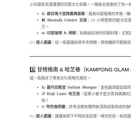
小印度區充滿濃濃的印度文化氛圍，一踏進去就像到了另一
🕌
維拉瑪卡里雅曼興都廟
：極具印度風格的寺廟，雕
🛍
Mustafa Centre 百貨
：24 小時營業的超大
方。
🍛
印度咖哩 & 烤餅
：別錯過在地的印度料理，尤其是
👉
達人建議
：這一區建議安排半天時間，搭地鐵即可輕鬆抵
4️⃣ 甘榜格南 & 哈芝巷（KAMPONG GLAM
這一區融合了馬來文化與現代潮流。
🕌
蘇丹回教堂 Sultan Mosque
：金色圓頂是這區的
🌈
Haji Lane 哈芝巷
：這條小巷子是文青與網美的
拍！
☕
特色咖啡廳
：許多店都有獨特裝潢與自家烘焙的咖
👉
達人建議
：建議安排下午時段來這裡，順光好拍，拍完還