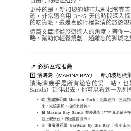
自由行的絕佳選擇。
更棒的是，新加坡的城市規劃相當完善
確，非常適合用 3〜5 天的時間深
的吃貨派，還是喜歡行程緊湊的旅遊規
這篇文章將從旅遊達人的角度，帶你
略
，幫助你輕鬆規劃一趟難忘的獅城之旅 
📍 必訪區域推薦
1️⃣ 濱海灣（MARINA BAY）｜新加坡地標
濱海灣幾乎是所有遊客的第一站，也是新
Sands）延伸出去，你可以看到一系
🦁
魚尾獅公園 Merlion Park
：經典必拍！魚尾獅
來，光線柔和，拍起來最美。
🏨
Marina Bay Sands 金沙酒店
：空中泳池是許多
登上觀景台，俯瞰整個城市。
🌸
濱海灣花園 Gardens by the Bay
：這座未來