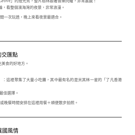
tree Grove」的燈光秀，整片樹林跟著音樂閃耀，非常震撼！
輪，看整個濱海灣的夜景，非常浪漫。
間一次玩透，晚上來看夜景最適合。
食的交匯點
吃美食的好地方。
）
：這裡聚集了大量小吃攤，其中最有名的是米其林一星的「了凡香港
最佳選擇。
或晚餐時間安排在這裡用餐＋順便散步拍照。
的異國風情