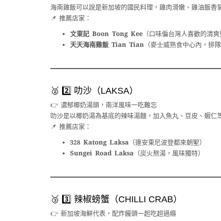
海南雞飯可以說是新加坡的國民料理，雞肉滑嫩、雞油飯香
📌 推薦店家：
文東記 Boon Tong Kee
（口味偏台灣人喜歡的清爽
天天海南雞飯 Tian Tian
（麥士威熟食中心內，排隊
🥈 2️⃣ 叻沙（LAKSA）
👉 濃郁椰奶湯頭，南洋風味一吃難忘
叻沙是以椰奶湯為基底的辣味湯麵，加入魚丸、豆皮、蝦仁
📌 推薦店家：
328 Katong Laksa
（連安東尼波登都來朝聖）
Sungei Road Laksa
（炭火熬湯，風味獨特）
🥉 3️⃣ 辣椒螃蟹（CHILLI CRAB）
👉 新加坡海鮮代表，配炸饅頭一起吃超過癮