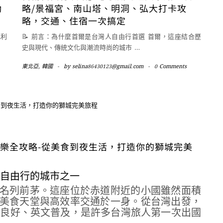
動
略/景福宮、南山塔、明洞、弘大打卡攻
略，交通、住宿一次搞定
比利
📝 前言：為什麼首爾是台灣人自由行首選 首爾，這座結合歷
史與現代、傳統文化與潮流時尚的城市
…
東北亞
,
韓國
-
by
selina86430123@gmail.com
-
0 Comments
喝玩樂全攻略-從美食到夜生活，打造你的獅城完美
合自由行的城市之一
名列前茅。這座位於赤道附近的小國雖然面積
美食天堂與高效率交通於一身。從台灣出發，
治安良好、英文普及，是許多台灣旅人第一次出國