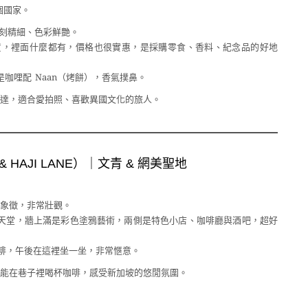
個國家。
刻精細、色彩鮮艷。
百貨，裡面什麼都有，價格也很實惠，是採購零食、香料、紀念品的好地
咖哩配 Naan（烤餅），香氣撲鼻。
達，適合愛拍照、喜歡異國文化的旅人。
 & HAJI LANE）｜文青 & 網美聖地
象徵，非常壯觀。
天堂，牆上滿是彩色塗鴉藝術，兩側是特色小店、咖啡廳與酒吧，超好
啡，午後在這裡坐一坐，非常愜意。
能在巷子裡喝杯咖啡，感受新加坡的悠閒氛圍。