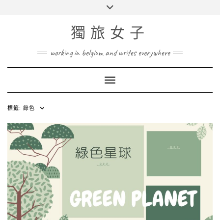
Skip
Toggle
to
header
content
獨旅女子
working in belgium and writes everywhere
Toggle Navigation
標籤:
綠色