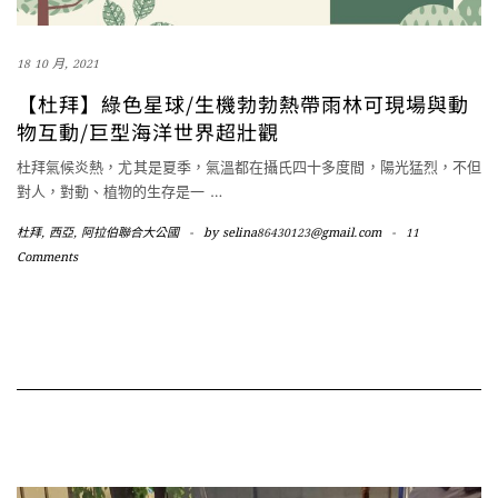
18 10 月, 2021
【杜拜】綠色星球/生機勃勃熱帶雨林可現場與動
物互動/巨型海洋世界超壯觀
杜拜氣候炎熱，尤其是夏季，氣溫都在攝氏四十多度間，陽光猛烈，不但
對人，對動、植物的生存是一
…
杜拜
,
西亞
,
阿拉伯聯合大公國
-
by
selina86430123@gmail.com
-
11
Comments