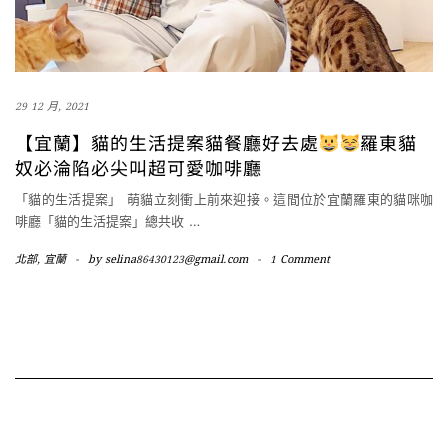
29 12 月, 2021
【宜蘭】貓的生活提案貓餐廳好去處
羅東貓
奴必淪陷必尖叫超可愛咖啡廳
「貓的生活提案」 萌貓立刻衝上前來迎接。這間位於宜蘭羅東的貓咪咖
啡廳「貓的生活提案」總共收
…
北部
,
宜蘭
-
by
selina86430123@gmail.com
-
1 Comment