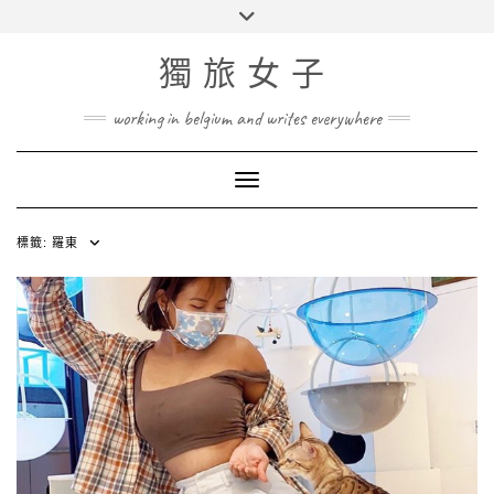
Skip
Toggle
to
header
content
獨旅女子
working in belgium and writes everywhere
Toggle Navigation
標籤:
羅東