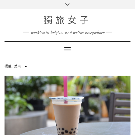
Skip
Toggle
to
header
content
獨旅女子
working in belgium and writes everywhere
Toggle Navigation
標籤:
美味