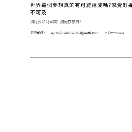
世界這個夢想真的有可能達成嗎?感覺好
不可及
到底要如何省錢? 如何存旅費?
如何省錢?
-
by
selina86430123@gmail.com
-
0 Comments