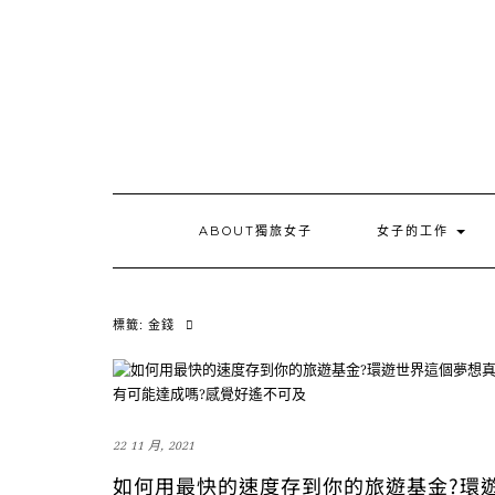
Skip
to
content
ABOUT獨旅女子
女子的工作
標籤:
金錢
22 11 月, 2021
如何用最快的速度存到你的旅遊基金?環