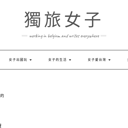
獨旅女子
working in belgium and writes everywhere
女子出國玩
女子的生活
女子愛台灣
遊