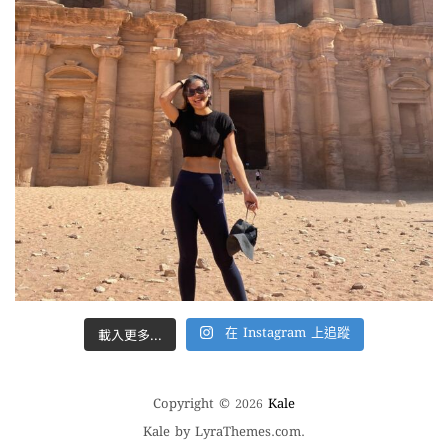
載入更多...
在 Instagram 上追蹤
Copyright © 2026
Kale
Kale
by LyraThemes.com.