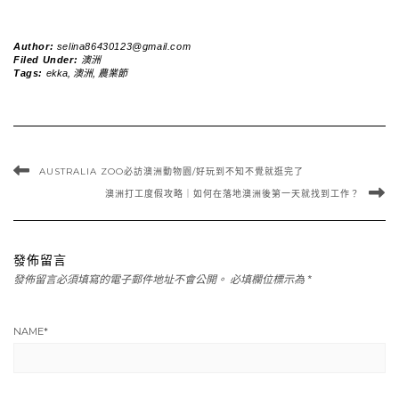
Author:
selina86430123@gmail.com
Filed Under:
澳洲
Tags:
ekka
,
澳洲
,
農業節
AUSTRALIA ZOO必訪澳洲動物園/好玩到不知不覺就逛完了
澳洲打工度假攻略｜如何在落地澳洲後第一天就找到工作？
發佈留言
發佈留言必須填寫的電子郵件地址不會公開。
必填欄位標示為
*
NAME
*