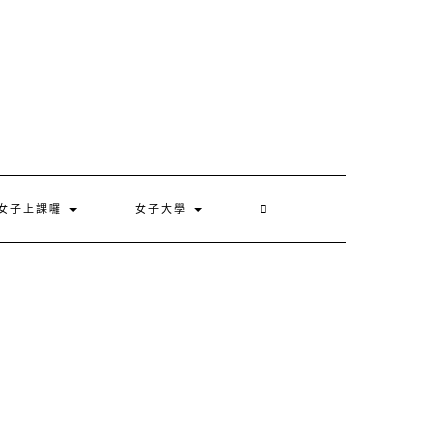
女子上課囉
女子大學