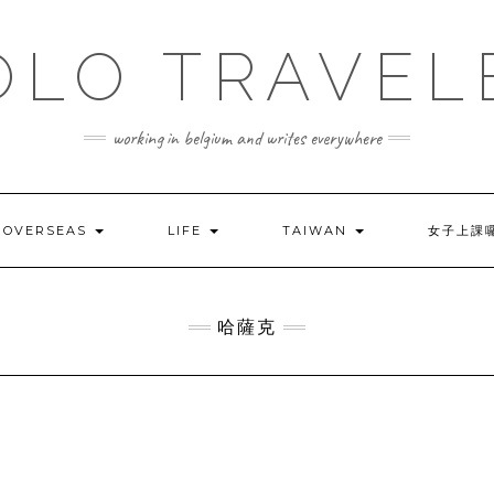
OLO TRAVEL
working in belgium and writes everywhere
OVERSEAS
LIFE
TAIWAN
女子上課
哈薩克