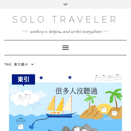
Skip
Toggle
to
header
content
SOLO TRAVELER
working in belgium and writes everywhere
Toggle Navigation
TAG:
東引國小