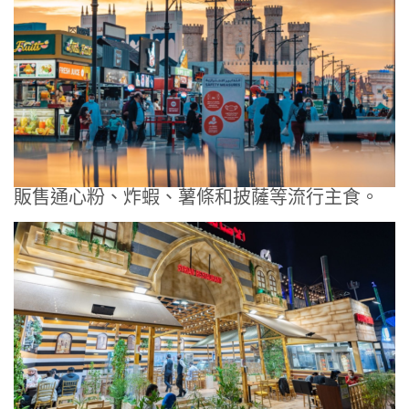
販售通心粉、炸蝦、薯條和披薩等流行主食。