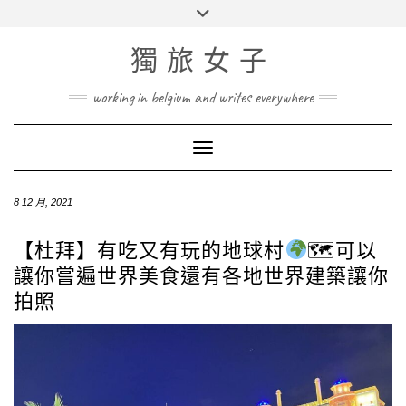
Skip
Toggle
to
header
content
獨旅女子
working in belgium and writes everywhere
Toggle Navigation
8 12 月, 2021
【杜拜】有吃又有玩的地球村
🗺可以
讓你嘗遍世界美食還有各地世界建築讓你
拍照