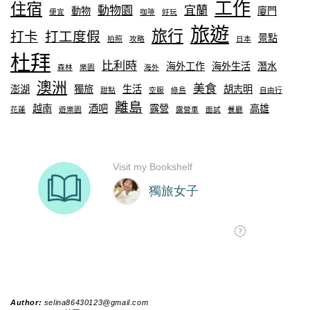
工作
住宿
動物園
宜蘭
動物
廈門
便宜
咖啡
好玩
旅遊
旅行
打卡
打工度假
景點
拍照
攻略
日本
杜拜
比利時
海外工作
海外生活
潛水
森林
樂園
海外
澳洲
美食
澎湖
獨旅
生活
胡志明
甜點
空服
綠島
自由行
離島
越南
酒吧
露營
高雄
花蓮
遊樂園
露營車
面試
餐廳
Author:
selina86430123@gmail.com