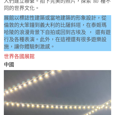
人們建立聯繫。拍下完美的照片，探索 80 種不
同的世界文化。
展館以標誌性建築或當地建築的形象設計，從
倫敦的大笨鐘到義大利的比薩斜塔，在泰姬瑪
哈陵的浪漫背景下自拍或回到古埃及 ， 還有遊
行及各種表演。此外，在這裡還有很多遊樂設
施，讓你體驗刺激感。
世界各國展館
中國