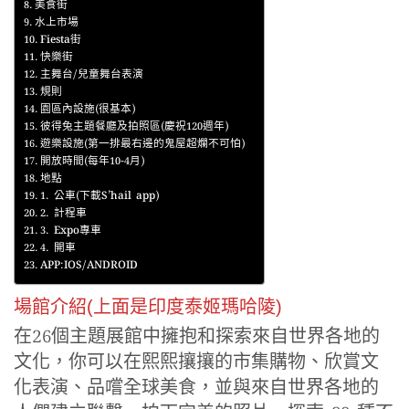
美食街
水上市場
Fiesta街
快樂街
主舞台/兒童舞台表演
規則
園區內設施(很基本)
彼得兔主題餐廳及拍照區(慶祝120週年)
遊樂設施(第一排最右邊的鬼屋超爛不可怕)
開放時間(每年10-4月)
地點
1. 公車(下載S’hail app)
2. 計程車
3. Expo專車
4. 開車
APP:IOS/ANDROID
場館介紹(上面是印度泰姬瑪哈陵)
在26個主題展館中擁抱和探索來自世界各地的
文化，你可以在熙熙攘攘的市集購物、欣賞文
化表演、品嚐全球美食，並與來自世界各地的