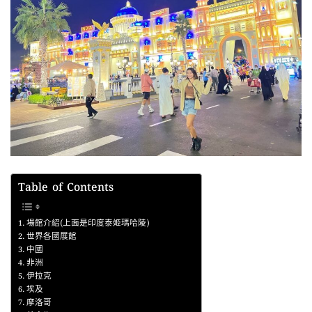
Table of Contents
場館介紹(上面是印度泰姬瑪哈陵)
世界各國展館
中國
非洲
伊拉克
埃及
摩洛哥