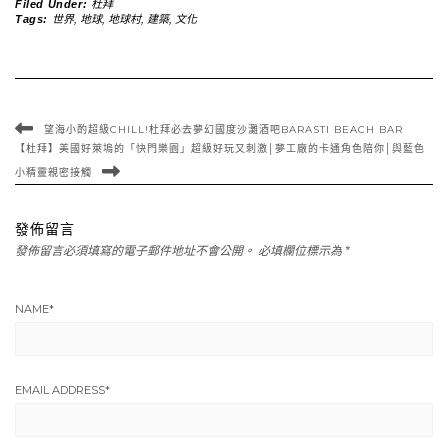
Filed Under:
杜拜
Tags:
世界
,
地球
,
地球村
,
建築
,
文化
望海小酌超級CHILL!杜拜必去夢幻國度沙灘酒吧BARASTI BEACH BAR
【杜拜】美國好萊塢的「快門樂園」超級好玩又刺激│夢工廠的卡通角色陪你│與藍色
小精靈親密接觸
發佈留言
發佈留言必須填寫的電子郵件地址不會公開。
必填欄位標示為
*
NAME
*
EMAIL ADDRESS
*