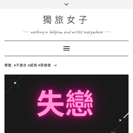
Skip
Toggle
to
header
content
獨旅女子
working in belgium and writes everywhere
Toggle Navigation
標籤:
#不適合 #感情 #那樣做